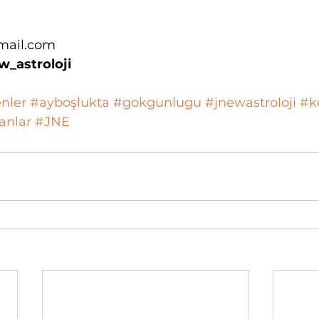
mail.com
_astroloji
nler
#ayboşlukta
#gokgunlugu
#jnewastroloji
#k
sanlar
#JNE