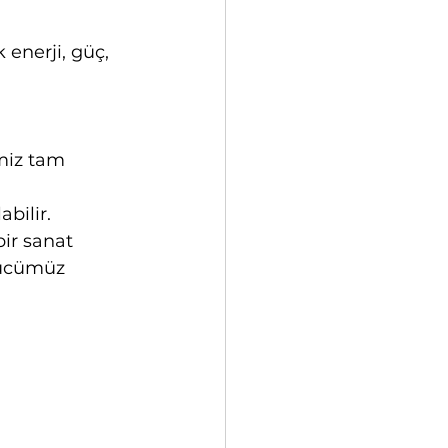
enerji, güç, 
miz tam 
abilir.
ir sanat 
 gücümüz 