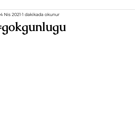
14 Nis 2021
1 dakikada okunur
ğü
Dolunay
 #gokgunlugu