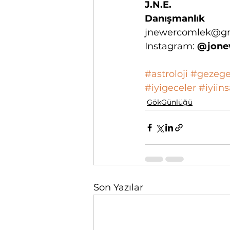
J.N.E.
Danışmanlık
jnewercomlek@g
Instagram: 
@jonew
#astroloji
#gezege
#iyigeceler
#iyiin
GökGünlüğü
Son Yazılar