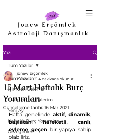
Jonew Erçömlek
Astroloji Danışmanlık
Yazı
Tüm Yazılar
jönew Erçömlek
Tüm Yazılar
15 Mar 2021
4 dakikada okunur
15 Mart Haftalık Burç
İçimden Gelenler
Yorumları
Sizin için seçtiklerim
Güncelleme tarihi:
16 Mar 2021
Yeni Ay
Hafta genelinde 
aktif
, 
dinamik
, 
Haftalık Burç Yorumları
başlatan
, 
hareketli
, 
canlı
, 
eyleme geçen
 bir yapıya sahip 
Gezegenler
olabiliriz. 