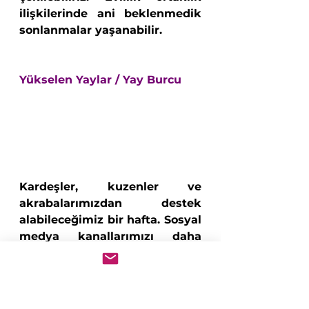
ilişkilerinde ani beklenmedik 
sonlanmalar yaşanabilir.
Yükselen Yaylar / Yay Burcu
Kardeşler, kuzenler ve 
akrabalarımızdan destek 
alabileceğimiz bir hafta. Sosyal 
medya kanallarımızı daha 
verimli hale getirmek 
isteyebiliriz. Ailenin önemini 
bir kez daha anlayacağımız 
sohbetler içerisinde olabiliriz. 