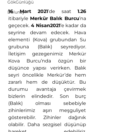
GökGünlüğü
16 Mart 2021
’de saat 
1.26
Dolunay
itibariyle 
Merkür Balık Burcu
’na 
geçecek. 
4 Nisan2021
’e kadar da 
seyrine devam edecek. Hava 
elementi (Kova) grubundan Su 
grubuna (Balık) seyrediyor. 
İletişim gezegenimiz Merkür 
Kova Burcu’nda özgün bir 
düşünce yapısı verirken. Balık 
seyri öncelikle Merkür’de hem 
zararlı hem de düşüktür. Bu 
durumu avantaja çevirmek 
bizlerin elindedir. Son burç 
(Balık) olması sebebiyle 
zihinlerimiz aşırı meşguliyet 
gösterebilir. Zihinler dağınık 
olabilir. Daha sezgisel düşünüp 
hareket edebiliriz. 