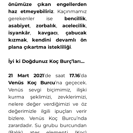
önümüze çıkan engellerden 
haz etmeyebiliriz
. Kaçınmamız 
gerekenler ise 
bencillik
, 
asabiyet
, 
zorbalık
, 
acelecilik
, 
isyankâr
, 
kavgacı
, 
çabucak 
kızmak
, 
kendini devamlı ön 
plana çıkartma istekliliği
. 
İyi ki Doğdunuz Koç Burç’ları…
21 Mart 2021
’de saat 
17.16
’da 
Venüs Koç Burcu
’na geçecek. 
Venüs sevgi biçimimiz, ilişki 
kurma şeklimizi, zevklerimizi, 
nelere değer verdiğimizi ve öz 
değerimizle ilgili ipuçları verir 
bizlere. Venüs Koç Burcu’nda 
zarardadır. Su grubu burcundan 
(Balık) ateş elementi (Koç) 