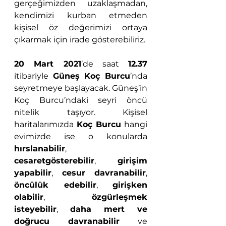
gerçeğimizden uzaklaşmadan, 
kendimizi kurban etmeden 
kişisel öz değerimizi ortaya 
çıkarmak için irade gösterebiliriz.
20 Mart 2021
’de saat 
12.37
itibariyle 
Güneş Koç Burcu
’nda 
seyretmeye başlayacak. Güneş’in 
Koç Burcu’ndaki seyri öncü 
nitelik taşıyor. Kişisel 
haritalarımızda 
Koç Burcu
 hangi 
evimizde ise o konularda 
hırslanabilir
, 
cesaretgösterebilir
, 
girişim 
yapabilir
, 
cesur davranabilir
, 
öncülük edebilir
, 
girişken 
olabilir
, 
özgürleşmek 
isteyebilir
, 
daha mert ve 
doğrucu davranabilir
 ve 